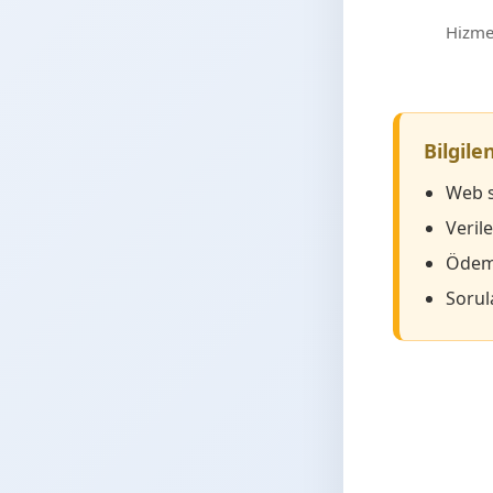
Hizmet
Bilgil
Web s
Veril
Ödeme
Sorula