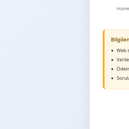
Hizmet
Bilgil
Web s
Veril
Ödeme
Sorula