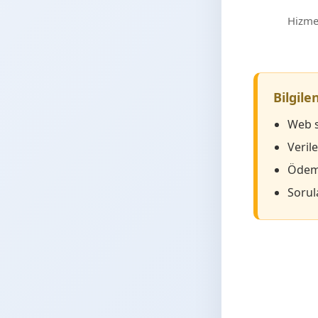
Hizmet
Bilgil
Web s
Veril
Ödeme
Sorula