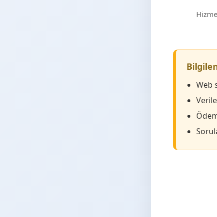
Hizmet
Bilgil
Web s
Veril
Ödeme
Sorula